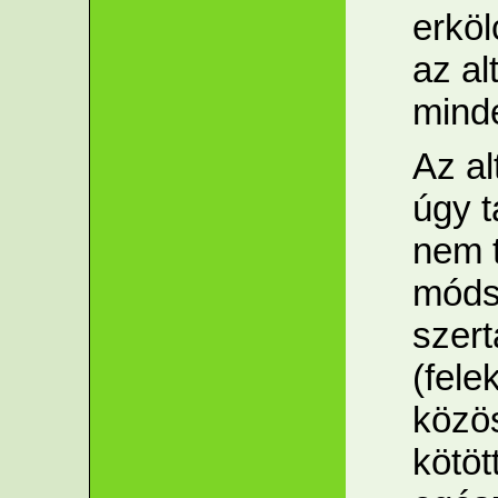
erköl
az al
mind
Az al
úgy t
nem 
móds
szer
(fele
közö
kötöt