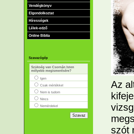
Vendégkönyv
Elgondolkoztat
Hírességek
Lélek-edző
Online Biblia
Szavazógép
Szükség van Csornán Isten
mélyebb megismerésére?
Igen
Az al
Csak mértékkel
Nem is tudom
kifej
Nincs
vizsg
Nemérdekel
megsz
szót 