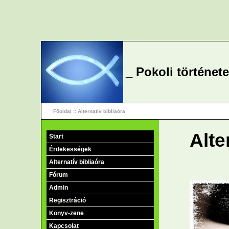
_ Pokoli történet
Főoldal
:: Alternatív bibliaóra
Alte
Start
Érdekességek
Alternatív bibliaóra
Fórum
Admin
Regisztráció
Könyv-zene
Kapcsolat