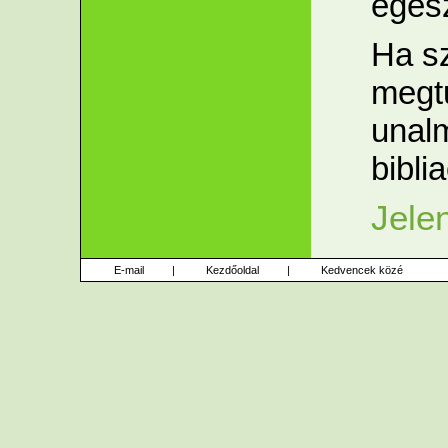
egész
Ha sz
megtu
unalm
bibli
Jelen
E-mail
|
Kezdőoldal
|
Kedvencek közé