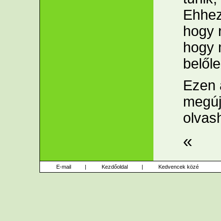
Ehhez
hogy 
hogy 
belőle
Ezen 
megúj
olvas
«
E-mail
|
Kezdőoldal
|
Kedvencek közé