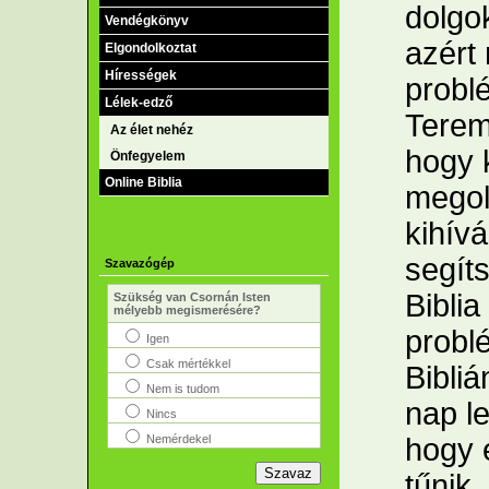
dolgo
Vendégkönyv
azért
Elgondolkoztat
Hírességek
problé
Lélek-edző
Terem
Az élet nehéz
hogy 
Önfegyelem
Online Biblia
megol
kihívá
segít
Szavazógép
Biblia
Szükség van Csornán Isten
mélyebb megismerésére?
probl
Igen
Csak mértékkel
Bibli
Nem is tudom
nap l
Nincs
Nemérdekel
hogy 
tűnik,