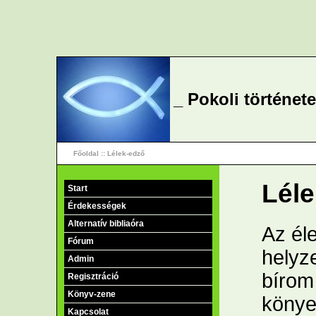
_ Pokoli történet
Főoldal
:: Lélek-edző
Lél
Start
Érdekességek
Alternatív bibliaóra
Az él
Fórum
helyz
Admin
bírom
Regisztráció
Könyv-zene
könye
Kapcsolat